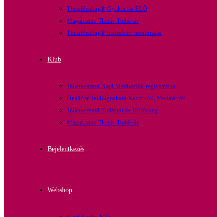
ThetaHealing® Gyakorlás ÉLŐ
Magabiztos Thetás Tudástár
ThetaHealing® instruktor mentorálás
Klub
Jóllétteremtő Napi Meditációk regisztráció
Önállóan feldolgozható Kurzusok, Meditációk
Jóllétteremtő Tudástár és Közösség
Magabiztos Thetás Tudástár
Bejelentkezés
Webshop