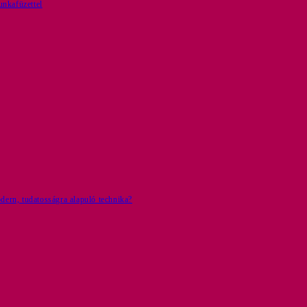
nkafüzettel
ern, tudatosságra alapuló technika?