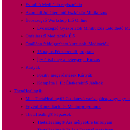
Évindító Meditáció regisztráció
Azonnali Jóllétteremtő Eszköztár Minikurzus
Évösszegző Workshop Élő Online
Évösszegző Gyakorlatok Minikurzus Letölthető Mu
Önfejlesztő Meditációk Élő
Önállóan feldolgozható kurzusok, Meditációk
15 napos Pénzteremtő program
Így értsd meg a betegséget Kurzus
Kártyák
Pozitív megerősítések Kártyák
Kompátia I. II.: Életkerekítő Játékok
ThetaHealing®
Mi a ThetaHealing®? Csodatevő varázspálca, vagy egy mo
Egyéni Konzultáció és Mentorprogramok
ThetaHealing® képzések
ThetaHealing® Áss mélyebbre tanfolyam