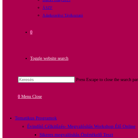
BlackFriday2025
ÁSZF
Adatkezelési Tájékoztató
0
Toggle website search
Press Escape to close the search pan
0
Menu
Close
Tematikus Programok
Évindító Célkitűzés- Megvalósítás Workshop Élő Online
Sikeres megvalósítás Önértékelő Teszt