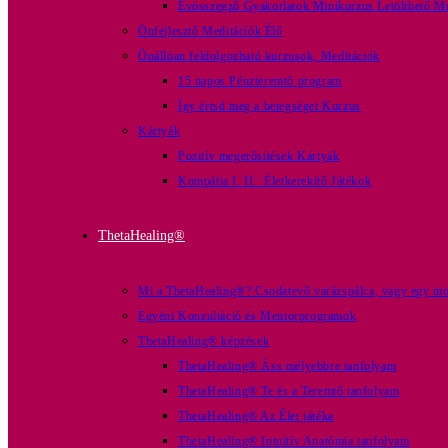
Évösszegző Gyakorlatok Minikurzus Letölthető Mu
Önfejlesztő Meditációk Élő
Önállóan feldolgozható kurzusok, Meditációk
15 napos Pénzteremtő program
Így értsd meg a betegséget Kurzus
Kártyák
Pozitív megerősítések Kártyák
Kompátia I. II.: Életkerekítő Játékok
ThetaHealing®
Mi a ThetaHealing®? Csodatevő varázspálca, vagy egy mod
Egyéni Konzultáció és Mentorprogramok
ThetaHealing® képzések
ThetaHealing® Áss mélyebbre tanfolyam
ThetaHealing® Te és a Teremtő tanfolyam
ThetaHealing® Az Élet játéka
ThetaHealing® Intuitív Anatómia tanfolyam