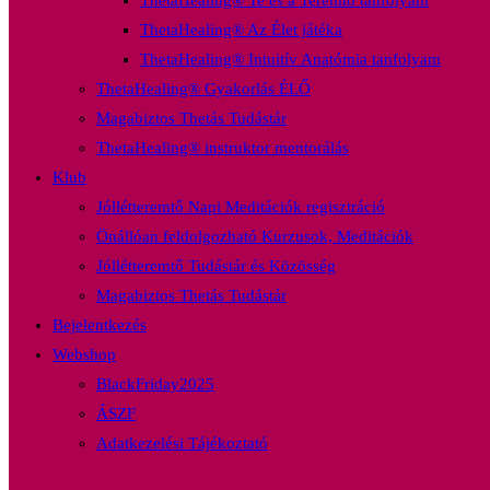
ThetaHealing® Te és a Teremtő tanfolyam
ThetaHealing® Az Élet játéka
ThetaHealing® Intuitív Anatómia tanfolyam
ThetaHealing® Gyakorlás ÉLŐ
Magabiztos Thetás Tudástár
ThetaHealing® instruktor mentorálás
Klub
Jóllétteremtő Napi Meditációk regisztráció
Önállóan feldolgozható Kurzusok, Meditációk
Jóllétteremtő Tudástár és Közösség
Magabiztos Thetás Tudástár
Bejelentkezés
Webshop
BlackFriday2025
ÁSZF
Adatkezelési Tájékoztató