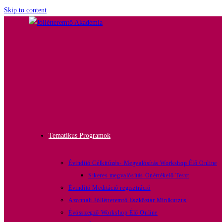
Skip to content
Tematikus Programok
Évindító Célkitűzés- Megvalósítás Workshop Élő Online
Sikeres megvalósítás Önértékelő Teszt
Évindító Meditáció regisztráció
Azonnali Jóllétteremtő Eszköztár Minikurzus
Évösszegző Workshop Élő Online