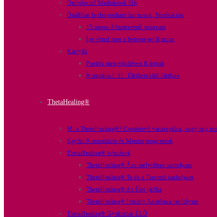
Önfejlesztő Meditációk Élő
Önállóan feldolgozható kurzusok, Meditációk
15 napos Pénzteremtő program
Így értsd meg a betegséget Kurzus
Kártyák
Pozitív megerősítések Kártyák
Kompátia I. II.: Életkerekítő Játékok
ThetaHealing®
Mi a ThetaHealing®? Csodatevő varázspálca, vagy egy mod
Egyéni Konzultáció és Mentorprogramok
ThetaHealing® képzések
ThetaHealing® Áss mélyebbre tanfolyam
ThetaHealing® Te és a Teremtő tanfolyam
ThetaHealing® Az Élet játéka
ThetaHealing® Intuitív Anatómia tanfolyam
ThetaHealing® Gyakorlás ÉLŐ