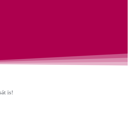
át is!