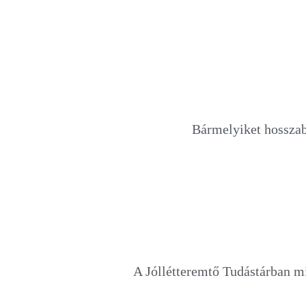
Bármelyiket hosszab
A Jóllétteremtő Tudástárban m