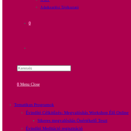
ÁSZF
Adatkezelési Tájékoztató
0
0
Menu
Close
Tematikus Programok
Évindító Célkitűzés- Megvalósítás Workshop Élő Online
Sikeres megvalósítás Önértékelő Teszt
Évindító Meditáció regisztráció