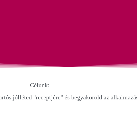
Célunk:
tartós jólléted "receptjére" és begyakorold az alkalmazás