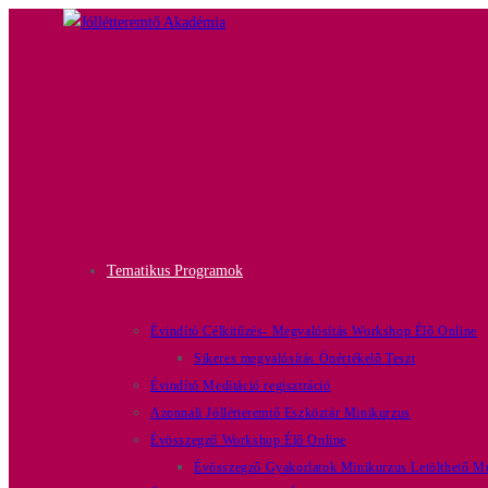
Tematikus Programok
Évindító Célkitűzés- Megvalósítás Workshop Élő Online
Sikeres megvalósítás Önértékelő Teszt
Évindító Meditáció regisztráció
Azonnali Jóllétteremtő Eszköztár Minikurzus
Évösszegző Workshop Élő Online
Évösszegző Gyakorlatok Minikurzus Letölthető Mu