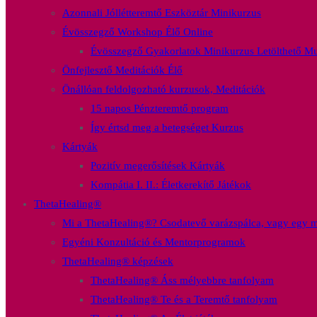
Azonnali Jóllétteremtő Eszköztár Minikurzus
Évösszegző Workshop Élő Online
Évösszegző Gyakorlatok Minikurzus Letölthető Mu
Önfejlesztő Meditációk Élő
Önállóan feldolgozható kurzusok, Meditációk
15 napos Pénzteremtő program
Így értsd meg a betegséget Kurzus
Kártyák
Pozitív megerősítések Kártyák
Kompátia I. II.: Életkerekítő Játékok
ThetaHealing®
Mi a ThetaHealing®? Csodatevő varázspálca, vagy egy mo
Egyéni Konzultáció és Mentorprogramok
ThetaHealing® képzések
ThetaHealing® Áss mélyebbre tanfolyam
ThetaHealing® Te és a Teremtő tanfolyam