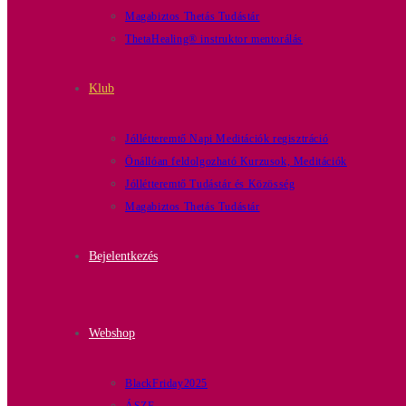
Magabiztos Thetás Tudástár
ThetaHealing® instruktor mentorálás
Klub
Jóllétteremtő Napi Meditációk regisztráció
Önállóan feldolgozható Kurzusok, Meditációk
Jóllétteremtő Tudástár és Közösség
Magabiztos Thetás Tudástár
Bejelentkezés
Webshop
BlackFriday2025