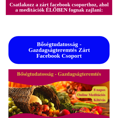
Csatlakozz a zárt facebook csoporthoz, ahol
a meditációk ÉLŐBEN fognak zajlani:
Bőségtudatosság -
Gazdagságteremtés Zárt
Facebook Csoport