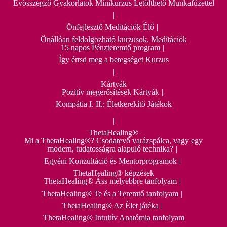
Évösszegző Gyakorlatok Minikurzus Letölthető Munkafüzettel
Önfejlesztő Meditációk Élő
Önállóan feldolgozható kurzusok, Meditációk
15 napos Pénzteremtő program
Így értsd meg a betegséget Kurzus
Kártyák
Pozitív megerősítések Kártyák
Kompátia I. II.: Életkerekítő Játékok
ThetaHealing®
Mi a ThetaHealing®? Csodatevő varázspálca, vagy egy
modern, tudatosságra alapuló technika?
Egyéni Konzultáció és Mentorprogramok
ThetaHealing® képzések
ThetaHealing® Áss mélyebbre tanfolyam
ThetaHealing® Te és a Teremtő tanfolyam
ThetaHealing® Az Élet játéka
ThetaHealing® Intuitív Anatómia tanfolyam