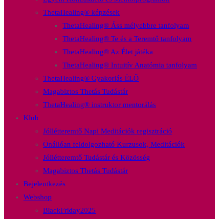
ThetaHealing® képzések
ThetaHealing® Áss mélyebbre tanfolyam
ThetaHealing® Te és a Teremtő tanfolyam
ThetaHealing® Az Élet játéka
ThetaHealing® Intuitív Anatómia tanfolyam
ThetaHealing® Gyakorlás ÉLŐ
Magabiztos Thetás Tudástár
ThetaHealing® instruktor mentorálás
Klub
Jóllétteremtő Napi Meditációk regisztráció
Önállóan feldolgozható Kurzusok, Meditációk
Jóllétteremtő Tudástár és Közösség
Magabiztos Thetás Tudástár
Bejelentkezés
Webshop
BlackFriday2025