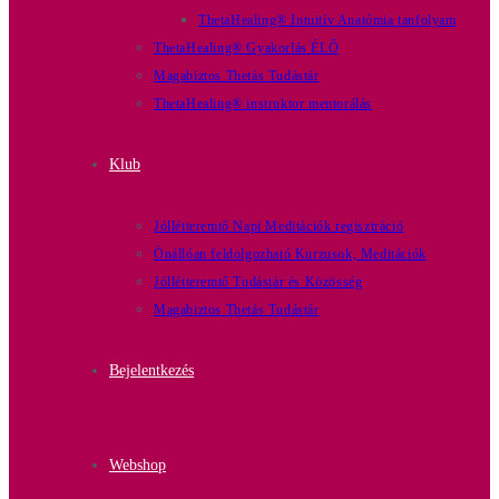
ThetaHealing® Intuitív Anatómia tanfolyam
ThetaHealing® Gyakorlás ÉLŐ
Magabiztos Thetás Tudástár
ThetaHealing® instruktor mentorálás
Klub
Jóllétteremtő Napi Meditációk regisztráció
Önállóan feldolgozható Kurzusok, Meditációk
Jóllétteremtő Tudástár és Közösség
Magabiztos Thetás Tudástár
Bejelentkezés
Webshop