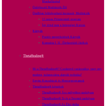
Munkafüzettel
Önfejlesztő Meditációk Élő
Önállóan feldolgozható kurzusok, Meditációk
15 napos Pénzteremtő program
Így értsd meg a betegséget Kurzus
Kártyák
Pozitív megerősítések Kártyák
Kompátia I. II.: Életkerekítő Játékok
ThetaHealing®
Mi a ThetaHealing®? Csodatevő varázspálca, vagy egy
modern, tudatosságra alapuló technika?
Egyéni Konzultáció és Mentorprogramok
ThetaHealing® képzések
ThetaHealing® Áss mélyebbre tanfolyam
ThetaHealing® Te és a Teremtő tanfolyam
ThetaHealing® Az Élet játéka