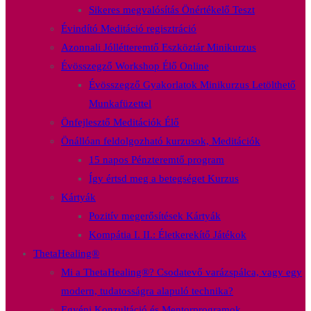
Sikeres megvalósítás Önértékelő Teszt
Évindító Meditáció regisztráció
Azonnali Jóllétteremtő Eszköztár Minikurzus
Évösszegző Workshop Élő Online
Évösszegző Gyakorlatok Minikurzus Letölthető
Munkafüzettel
Önfejlesztő Meditációk Élő
Önállóan feldolgozható kurzusok, Meditációk
15 napos Pénzteremtő program
Így értsd meg a betegséget Kurzus
Kártyák
Pozitív megerősítések Kártyák
Kompátia I. II.: Életkerekítő Játékok
ThetaHealing®
Mi a ThetaHealing®? Csodatevő varázspálca, vagy egy
modern, tudatosságra alapuló technika?
Egyéni Konzultáció és Mentorprogramok