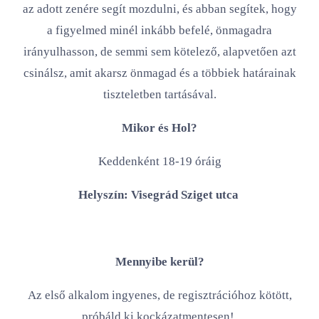
az adott zenére segít mozdulni, és abban segítek, hogy
a figyelmed minél inkább befelé, önmagadra
irányulhasson, de semmi sem kötelező, alapvetően azt
csinálsz, amit akarsz önmagad és a többiek határainak
tiszteletben tartásával.
Mikor és Hol?
Keddenként 18-19 óráig
Helyszín: Visegrád Sziget utca
Mennyibe kerül?
Az első alkalom ingyenes, de regisztrációhoz kötött,
próbáld ki kockázatmentesen!