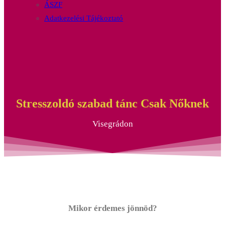
ÁSZF
Adatkezelési Tájékoztató
Stresszoldó szabad tánc Csak Nőknek
Visegrádon
Mikor érdemes jönnöd?