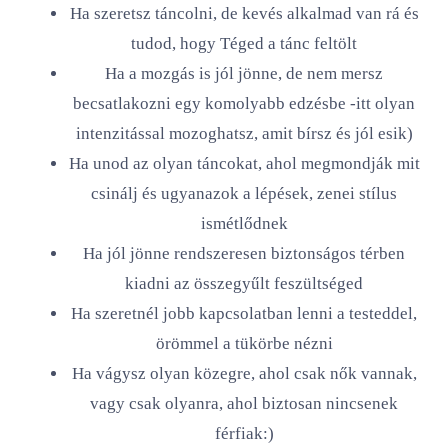
Ha szeretsz táncolni, de kevés alkalmad van rá és
tudod, hogy Téged a tánc feltölt
Ha a mozgás is jól jönne, de nem mersz
becsatlakozni egy komolyabb edzésbe -itt olyan
intenzitással mozoghatsz, amit bírsz és jól esik)
Ha unod az olyan táncokat, ahol megmondják mit
csinálj és ugyanazok a lépések, zenei stílus
ismétlődnek
Ha jól jönne rendszeresen biztonságos térben
kiadni az összegyűlt feszültséged
Ha szeretnél jobb kapcsolatban lenni a testeddel,
örömmel a tükörbe nézni
Ha vágysz olyan közegre, ahol csak nők vannak,
vagy csak olyanra, ahol biztosan nincsenek
férfiak:)