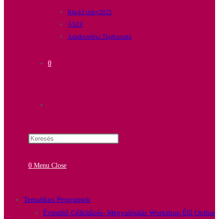
BlackFriday2025
ÁSZF
Adatkezelési Tájékoztató
0
0
Menu
Close
Tematikus Programok
Évindító Célkitűzés- Megvalósítás Workshop Élő Online