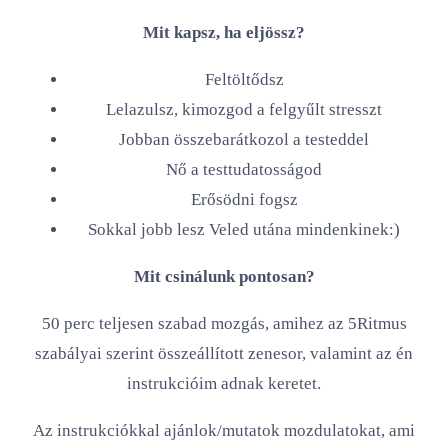
Mit kapsz, ha eljössz?
Feltöltődsz
Lelazulsz, kimozgod a felgyűlt stresszt
Jobban összebarátkozol a testeddel
Nő a testtudatosságod
Erősödni fogsz
Sokkal jobb lesz Veled utána mindenkinek:)
Mit csinálunk pontosan?
50 perc teljesen szabad mozgás, amihez az 5Ritmus
szabályai szerint összeállított zenesor, valamint az én
instrukcióim adnak keretet.
Az instrukciókkal ajánlok/mutatok mozdulatokat, ami