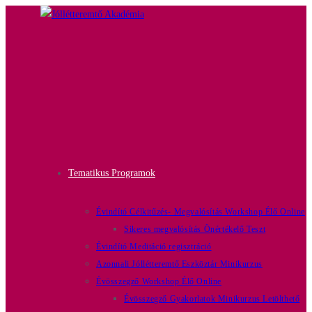
Tematikus Programok
Évindító Célkitűzés- Megvalósítás Workshop Élő Online
Sikeres megvalósítás Önértékelő Teszt
Évindító Meditáció regisztráció
Azonnali Jóllétteremtő Eszköztár Minikurzus
Évösszegző Workshop Élő Online
Évösszegző Gyakorlatok Minikurzus Letölthető