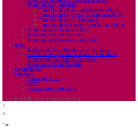
Egyéni Konzultáció és Mentorprogramok
ThetaHealing® képzések
ThetaHealing® Áss mélyebbre tanfolyam
ThetaHealing® Te és a Teremtő tanfolyam
ThetaHealing® Az Élet játéka
ThetaHealing® Intuitív Anatómia tanfolyam
ThetaHealing® Gyakorlás ÉLŐ
Magabiztos Thetás Tudástár
ThetaHealing® instruktor mentorálás
Klub
Jóllétteremtő Napi Meditációk regisztráció
Önállóan feldolgozható Kurzusok, Meditációk
Jóllétteremtő Tudástár és Közösség
Magabiztos Thetás Tudástár
Bejelentkezés
Webshop
BlackFriday2025
ÁSZF
Adatkezelési Tájékoztató
Copyright Jóllétteremtő Akadémia 2024
×
×
Cart