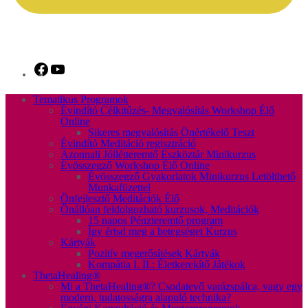
Tematikus Programok
Évindító Célkitűzés- Megvalósítás Workshop Élő
Online
Sikeres megvalósítás Önértékelő Teszt
Évindító Meditáció regisztráció
Azonnali Jóllétteremtő Eszköztár Minikurzus
Évösszegző Workshop Élő Online
Évösszegző Gyakorlatok Minikurzus Letölthető
Munkafüzettel
Önfejlesztő Meditációk Élő
Önállóan feldolgozható kurzusok, Meditációk
15 napos Pénzteremtő program
Így értsd meg a betegséget Kurzus
Kártyák
Pozitív megerősítések Kártyák
Kompátia I. II.: Életkerekítő Játékok
ThetaHealing®
Mi a ThetaHealing®? Csodatevő varázspálca, vagy egy
modern, tudatosságra alapuló technika?