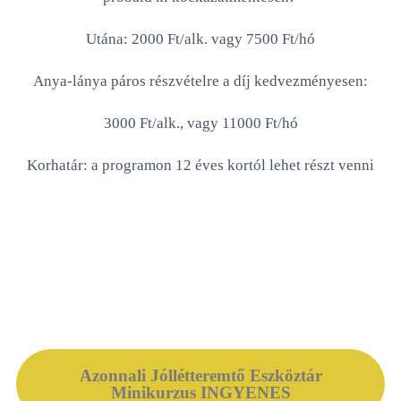
Utána: 2000 Ft/alk. vagy 7500 Ft/hó
Anya-lánya páros részvételre a díj kedvezményesen:
3000 Ft/alk., vagy 11000 Ft/hó
Korhatár: a programon 12 éves kortól lehet részt venni
Azonnali Jóllétteremtő Eszköztár
Minikurzus INGYENES