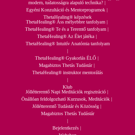
modern, tudatosságra alapuló technika?
Egyéni Konzultáció és Mentorprogramok
ThetaHealing® képzések
ThetaHealing® Áss mélyebbre tanfolyam
ThetaHealing® Te és a Teremtő tanfolyam
ThetaHealing® Az Élet játéka
ThetaHealing® Intuitív Anatómia tanfolyam
ThetaHealing® Gyakorlás ÉLŐ
Magabiztos Thetás Tudástár
ThetaHealing® instruktor mentorálás
Klub
Jóllétteremtő Napi Meditációk regisztráció
Önállóan feldolgozható Kurzusok, Meditációk
Jóllétteremtő Tudástár és Közösség
Magabiztos Thetás Tudástár
Bejelentkezés