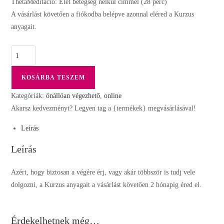
ThetaMeditáció: Élet betegség nélkül címmel (28 perc)
A vásárlást követően a fiókodba belépve azonnal eléred a Kurzus
anyagait.
KOSÁRBA TESZEM
Kategóriák:
önállóan végezhető
,
online
Akarsz kedvezményt? Legyen tag a {termékek} megvásárlásával!
Leírás
Leírás
Azért, hogy biztosan a végére érj, vagy akár többször is tudj vele
dolgozni, a Kurzus anyagait a vásárlást követően 2 hónapig éred el.
Érdekelhetnek még…