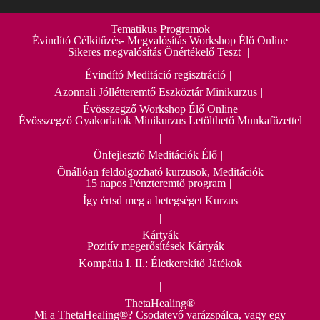
Tematikus Programok
Évindító Célkitűzés- Megvalósítás Workshop Élő Online
Sikeres megvalósítás Önértékelő Teszt
Évindító Meditáció regisztráció
Azonnali Jóllétteremtő Eszköztár Minikurzus
Évösszegző Workshop Élő Online
Évösszegző Gyakorlatok Minikurzus Letölthető Munkafüzettel
Önfejlesztő Meditációk Élő
Önállóan feldolgozható kurzusok, Meditációk
15 napos Pénzteremtő program
Így értsd meg a betegséget Kurzus
Kártyák
Pozitív megerősítések Kártyák
Kompátia I. II.: Életkerekítő Játékok
ThetaHealing®
Mi a ThetaHealing®? Csodatevő varázspálca, vagy egy