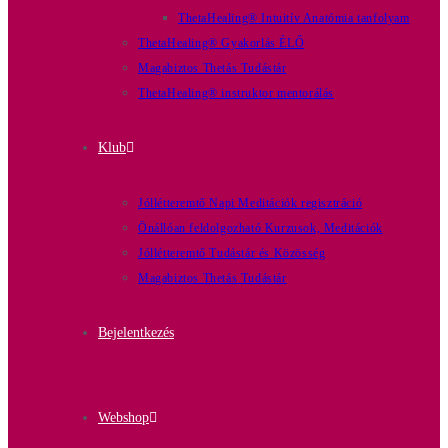
ThetaHealing® Intuitív Anatómia tanfolyam
ThetaHealing® Gyakorlás ÉLŐ
Magabiztos Thetás Tudástár
ThetaHealing® instruktor mentorálás
Klub
Jóllétteremtő Napi Meditációk regisztráció
Önállóan feldolgozható Kurzusok, Meditációk
Jóllétteremtő Tudástár és Közösség
Magabiztos Thetás Tudástár
Bejelentkezés
Webshop