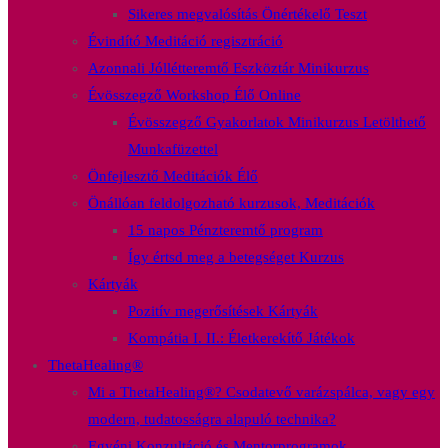
Sikeres megvalósítás Önértékelő Teszt
Évindító Meditáció regisztráció
Azonnali Jóllétteremtő Eszköztár Minikurzus
Évösszegző Workshop Élő Online
Évösszegző Gyakorlatok Minikurzus Letölthető
Munkafüzettel
Önfejlesztő Meditációk Élő
Önállóan feldolgozható kurzusok, Meditációk
15 napos Pénzteremtő program
Így értsd meg a betegséget Kurzus
Kártyák
Pozitív megerősítések Kártyák
Kompátia I. II.: Életkerekítő Játékok
ThetaHealing®
Mi a ThetaHealing®? Csodatevő varázspálca, vagy egy
modern, tudatosságra alapuló technika?
Egyéni Konzultáció és Mentorprogramok