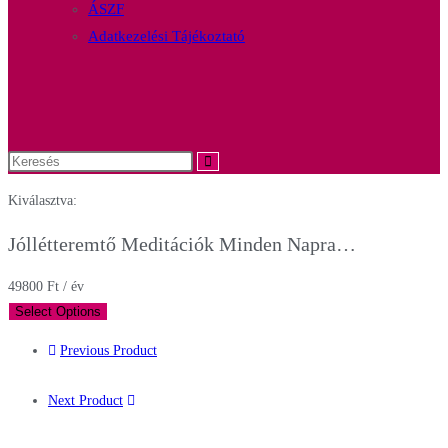
ÁSZF
Adatkezelési Tájékoztató
Kiválasztva:
Jóllétteremtő Meditációk Minden Napra…
49800
Ft
/ év
Select Options
Previous Product
Next Product