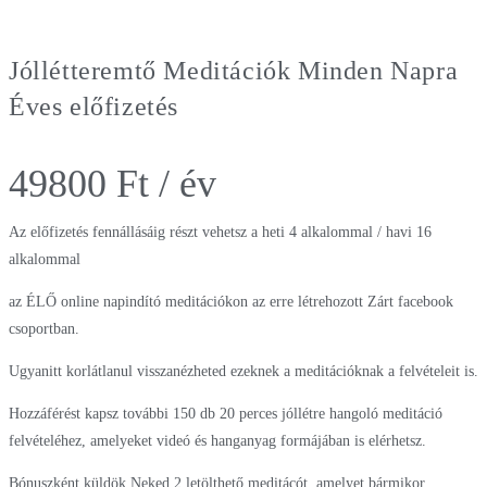
Jóllétteremtő Meditációk Minden Napra
Éves előfizetés
49800
Ft
/ év
Az előfizetés fennállásáig részt vehetsz a heti 4 alkalommal / havi 16
alkalommal
az ÉLŐ online napindító meditációkon az erre létrehozott Zárt facebook
csoportban.
Ugyanitt korlátlanul visszanézheted ezeknek a meditációknak a felvételeit is.
Hozzáférést kapsz további 150 db 20 perces jóllétre hangoló meditáció
felvételéhez, amelyeket videó és hanganyag formájában is elérhetsz.
Bónuszként küldök Neked 2 letölthető meditácót, amelyet bármikor