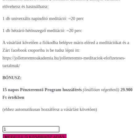
elővehetsz és használhatsz:
1 db univerzális napindító meditáció: ~20 perc
1 db hétzáró-hétösszegző meditáció: ~20 perc
A vásárlást követően a fiókodba belépve máris eléred a meditációkat és a
Zárt facebook csoportba is be tudsz lépni itt:
https://jolletteremtoakademia.hu/jolletteremto-meditaciok-elofizeteses-
tartalmak/
BÓNUSZ
:
15 napos Pénzteremtő Program hozzáférés
(önállóan végezhető)
29.900
Ft értékben
(ehhez automatikusan hozzáférsz a vásárlást követően)
MEGÚJULÓ KOSÁRHOZ ADÁS