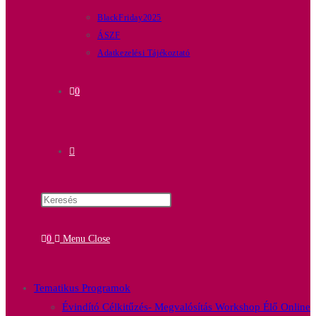
BlackFriday2025
ÁSZF
Adatkezelési Tájékoztató
0
0
Menu
Close
Tematikus Programok
Évindító Célkitűzés- Megvalósítás Workshop Élő Online