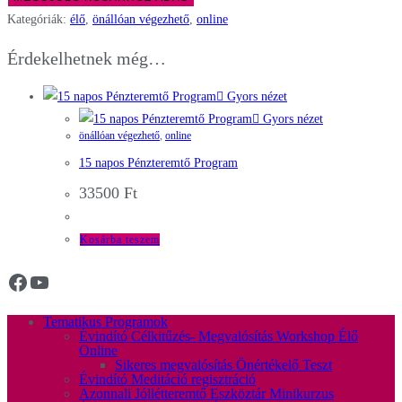
Kategóriák:
élő
,
önállóan végezhető
,
online
Érdekelhetnek még…
Gyors nézet
Gyors nézet
önállóan végezhető
,
online
15 napos Pénzteremtő Program
33500
Ft
Kosárba teszem
Tematikus Programok
Évindító Célkitűzés- Megvalósítás Workshop Élő
Online
Sikeres megvalósítás Önértékelő Teszt
Évindító Meditáció regisztráció
Azonnali Jóllétteremtő Eszköztár Minikurzus