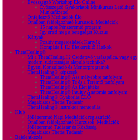
Évösszegző Workshop Élő Online
Évösszegző Gyakorlatok Minikurzus Letölthető
Munkafüzettel
Önfejlesztő Meditációk Élő
Önállóan feldolgozható kurzusok, Meditációk
15 napos Pénzteremtő program
Így értsd meg a betegséget Kurzus
Kártyák
Pozitív megerősítések Kártyák
Kompátia I. II.: Életkerekítő Játékok
ThetaHealing®
Mi a ThetaHealing®? Csodatevő varázspálca, vagy egy
modern, tudatosságra alapuló technika?
Egyéni Konzultáció és Mentorprogramok
ThetaHealing® képzések
ThetaHealing® Áss mélyebbre tanfolyam
ThetaHealing® Te és a Teremtő tanfolyam
ThetaHealing® Az Élet játéka
ThetaHealing® Intuitív Anatómia tanfolyam
ThetaHealing® Gyakorlás ÉLŐ
Magabiztos Thetás Tudástár
ThetaHealing® instruktor mentorálás
Klub
Jóllétteremtő Napi Meditációk regisztráció
Önállóan feldolgozható Kurzusok, Meditációk
Jóllétteremtő Tudástár és Közösség
Magabiztos Thetás Tudástár
Bejelentkezés