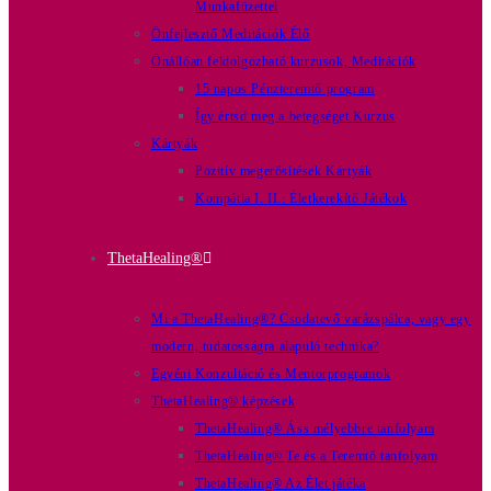
Munkafüzettel
Önfejlesztő Meditációk Élő
Önállóan feldolgozható kurzusok, Meditációk
15 napos Pénzteremtő program
Így értsd meg a betegséget Kurzus
Kártyák
Pozitív megerősítések Kártyák
Kompátia I. II.: Életkerekítő Játékok
ThetaHealing®
Mi a ThetaHealing®? Csodatevő varázspálca, vagy egy
modern, tudatosságra alapuló technika?
Egyéni Konzultáció és Mentorprogramok
ThetaHealing® képzések
ThetaHealing® Áss mélyebbre tanfolyam
ThetaHealing® Te és a Teremtő tanfolyam
ThetaHealing® Az Élet játéka