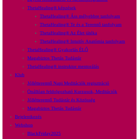
ThetaHealing® képzések
ThetaHealing® Áss mélyebbre tanfolyam
ThetaHealing® Te és a Teremtő tanfolyam
ThetaHealing® Az Élet játéka
ThetaHealing® Intuitív Anatómia tanfolyam
ThetaHealing® Gyakorlás ÉLŐ
Magabiztos Thetás Tudástár
ThetaHealing® instruktor mentorálás
Klub
Jóllétteremtő Napi Meditációk regisztráció
Önállóan feldolgozható Kurzusok, Meditációk
Jóllétteremtő Tudástár és Közösség
Magabiztos Thetás Tudástár
Bejelentkezés
Webshop
BlackFriday2025