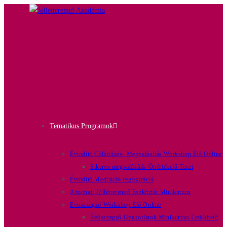
Tematikus Programok
Évindító Célkitűzés- Megvalósítás Workshop Élő Online
Sikeres megvalósítás Önértékelő Teszt
Évindító Meditáció regisztráció
Azonnali Jóllétteremtő Eszköztár Minikurzus
Évösszegző Workshop Élő Online
Évösszegző Gyakorlatok Minikurzus Letölthető