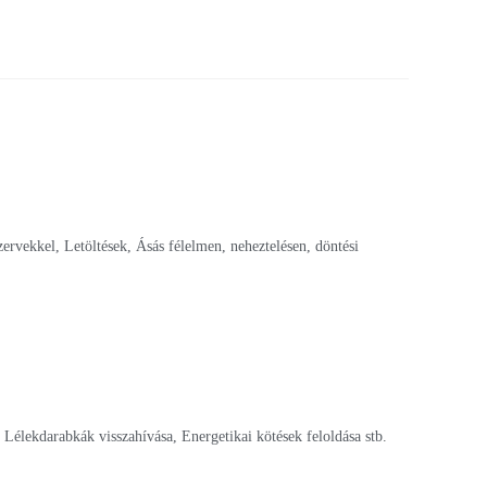
ervekkel, Letöltések, Ásás félelmen, neheztelésen, döntési
 Lélekdarabkák visszahívása, Energetikai kötések feloldása stb.