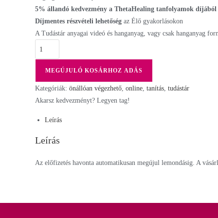
5% állandó kedvezmény a ThetaHealing tanfolyamok díjából
Copyright Jóllétteremtő Akadémia 2024
Díjmentes
részvételi lehetőség
az Élő gyakorlásokon
A Tudástár anyagai videó és hanganyag, vagy csak hanganyag for
MEGÚJULÓ KOSÁRHOZ ADÁS
Kategóriák:
önállóan végezhető
,
online
,
tanítás
,
tudástár
Akarsz kedvezményt? Legyen tag!
Leírás
Leírás
Az előfizetés havonta automatikusan megújul lemondásig. A vásárlá
×