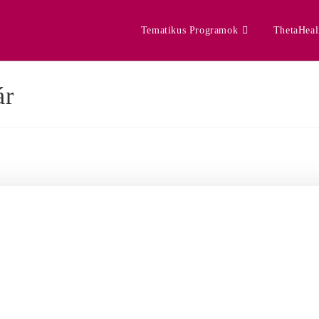
Tematikus Programok
ThetaHea
ár