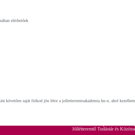
mában elérhetőek
Évindító Meditáció regisztráció
Évöss
Önfejlesztő Meditációk Élő
15 napos 
Pozitív megerősítések K
Kártyák
Mi a ThetaHealing®? Csod
Egyéni Konzultáció és Mentorp
ThetaHealing® Áss mélyebbre t
ThetaHealing® Az Élet játéka
st követően saját fiókod jön létre a jolletteremtoakademia.hu-n, ahol kezelhet
ThetaHealing® Gyakorlás ÉLŐ
ThetaHealing® instruktor mentor
Jóllétteremtő Napi Meditációk reg
Jóllétteremtő Tudástár és Közöss