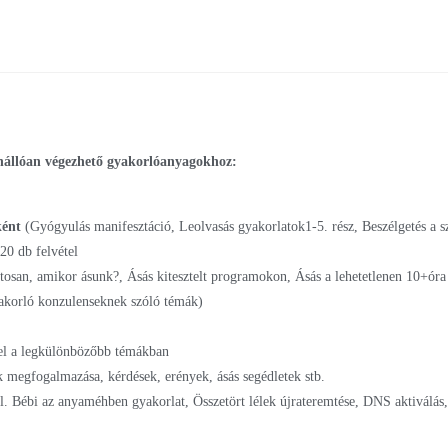
 önállóan végezhető gyakorlóanyagokhoz:
ként
(Gyógyulás manifesztáció, Leolvasás gyakorlatok1-5. rész, Beszélgetés a sz
 20 db felvétel
tosan, amikor ásunk?, Ásás kitesztelt programokon, Ásás a lehetetlenen 10+óra
akorló konzulenseknek szóló témák)
tel a legkülönbözőbb témákban
ek megfogalmazása, kérdések, erények, ásás segédletek stb.
pl. Bébi az anyaméhben gyakorlat, Összetört lélek újrateremtése, DNS aktiválás,