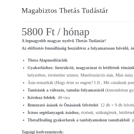
Magabiztos Thetás Tudástár
5800
Ft
/ hónap
A legnagyobb magyar nyelvű Thetás Tudástár!
Az előfizetés fennállásáig hozzáférsz a folyamatosan bővülő,
Theta Alapmeditációk
Gyakorláshoz:
Instrukció, magyarázat és letöltések témán
helyzetben, történelmi szinten, Manifesztációs ásás, Mini ásás)
Ásás-tematikák (Hogy érint ez engem? I.II., Mit csinálunk pon
Tanítások a változás, tanulás folyamatáról
(kimondottan gy
Kérdezz-felelek
: 40+óra
Bemutató ásások és Önásások felvételei
: 12 db + 9 db felvé
Írásos segédanyagok ásáshoz,
érzések, szükségletek, letöltés
ThetaHealing gyakorlatok a tanfolyamokon tanultakból
: 
Tagsági kedvezmények: