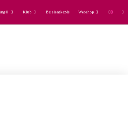
ling®
Klub
Bejelentkezés
Webshop
0